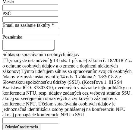
Mesto
PSČ
Email na zaslanie faktúry
*
Poznámka
Súhlas so spracúvaním osobných údajov
(v zmysle ustanovení § 13 ods. 1 písm. e) zákona č. 18/2018 Z.z.
o ochrane osobných údajov a o zmene a doplnení niektorých
zákonov) Týmto udeľujem súhlas so spracovaním svojich osobných
údajov v zmysle ustanovení § 14 ods. 1 zákona č. 18/2018 Z.z.
Slovenskou spoločnosťou údržby (SSU), (Koceľova 1, 815 94
Bratislava IČO: 37803310, uvedených v návratke tejto prihlášky na
konferenciu NFU, resp. údajov zadaných cez webovú stránku SSU,
ako aj so zverejnením obrazových a zvukových záznamov z
konferencie NFU. Účelom spracúvania osobných údajov je
jednoznačná identifikácia osoby prihlásenej na konferenciu NFU
ako aj propagácie konferencie NFU a SSU.
Odoslať registráciu