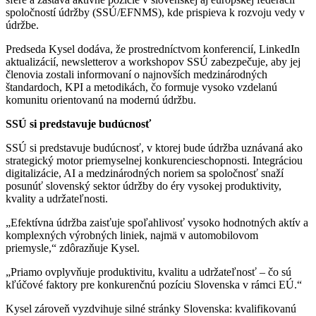
spoločností údržby (SSÚ/EFNMS), kde prispieva k rozvoju vedy v
údržbe.
Predseda Kysel dodáva, že prostredníctvom konferencií, LinkedIn
aktualizácií, newsletterov a workshopov SSÚ zabezpečuje, aby jej
členovia zostali informovaní o najnovších medzinárodných
štandardoch, KPI a metodikách, čo formuje vysoko vzdelanú
komunitu orientovanú na modernú údržbu.
SSÚ si predstavuje budúcnosť
SSÚ si predstavuje budúcnosť, v ktorej bude údržba uznávaná ako
strategický motor priemyselnej konkurencieschopnosti. Integráciou
digitalizácie, AI a medzinárodných noriem sa spoločnosť snaží
posunúť slovenský sektor údržby do éry vysokej produktivity,
kvality a udržateľnosti.
„Efektívna údržba zaisťuje spoľahlivosť vysoko hodnotných aktív a
komplexných výrobných liniek, najmä v automobilovom
priemysle,“ zdôrazňuje Kysel.
„Priamo ovplyvňuje produktivitu, kvalitu a udržateľnosť – čo sú
kľúčové faktory pre konkurenčnú pozíciu Slovenska v rámci EÚ.“
Kysel zároveň vyzdvihuje silné stránky Slovenska: kvalifikovanú