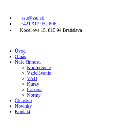
ssu@ssu.sk
+421 917 952 806
Koceľova 15, 815 94 Bratislava
Úvod
O nás
Naše činnosti
Konferencie
Vzdelávanie
VAU
Kurzy
Časopis
Normy
Členstvo
Novinky
Kontakt