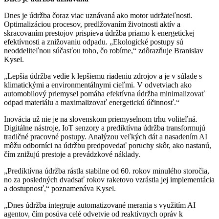
Dnes je údržba čoraz viac uznávaná ako motor udržateľnosti.
Optimalizáciou procesov, predlžovaním životnosti aktív a
skracovaním prestojov prispieva údržba priamo k energetickej
efektívnosti a znižovaniu odpadu. „Ekologické postupy sú
neoddeliteľnou súčasťou toho, čo robíme,“ zdôrazňuje Branislav
Kysel.
„Lepšia údržba vedie k lepšiemu riadeniu zdrojov a je v súlade s
klimatickými a environmentálnymi cieľmi. V odvetviach ako
automobilový priemysel pomáha efektívna údržba minimalizovať
odpad materiálu a maximalizovať energetickú účinnosť.“
Inovácia už nie je na slovenskom priemyselnom trhu voliteľná.
Digitálne nástroje, IoT senzory a prediktívna údržba transformujú
tradičné pracovné postupy. Analýzou veľkých dát a nasadením AI
môžu odborníci na údržbu predpovedať poruchy skôr, ako nastanú,
čím znižujú prestoje a prevádzkové náklady.
„Prediktívna údržba rástla stabilne od 60. rokov minulého storočia,
no za posledných dvadsať rokov raketovo vzrástla jej implementácia
a dostupnosť,“ poznamenáva Kysel.
„Dnes údržba integruje automatizované merania s využitím AI
agentov, čím posúva celé odvetvie od reaktívnych opráv k