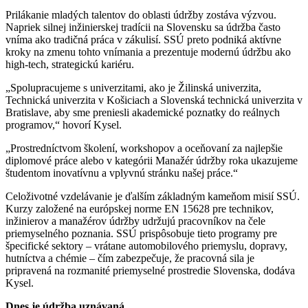
Prilákanie mladých talentov do oblasti údržby zostáva výzvou.
Napriek silnej inžinierskej tradícii na Slovensku sa údržba často
vníma ako tradičná práca v zákulisí. SSÚ preto podniká aktívne
kroky na zmenu tohto vnímania a prezentuje modernú údržbu ako
high-tech, strategickú kariéru.
„Spolupracujeme s univerzitami, ako je Žilinská univerzita,
Technická univerzita v Košiciach a Slovenská technická univerzita v
Bratislave, aby sme preniesli akademické poznatky do reálnych
programov,“ hovorí Kysel.
„Prostredníctvom školení, workshopov a oceňovaní za najlepšie
diplomové práce alebo v kategórii Manažér údržby roka ukazujeme
študentom inovatívnu a vplyvnú stránku našej práce.“
Celoživotné vzdelávanie je ďalším základným kameňom misií SSÚ.
Kurzy založené na európskej norme EN 15628 pre technikov,
inžinierov a manažérov údržby udržujú pracovníkov na čele
priemyselného poznania. SSÚ prispôsobuje tieto programy pre
špecifické sektory – vrátane automobilového priemyslu, dopravy,
hutníctva a chémie – čím zabezpečuje, že pracovná sila je
pripravená na rozmanité priemyselné prostredie Slovenska, dodáva
Kysel.
Dnes je údržba uznávaná