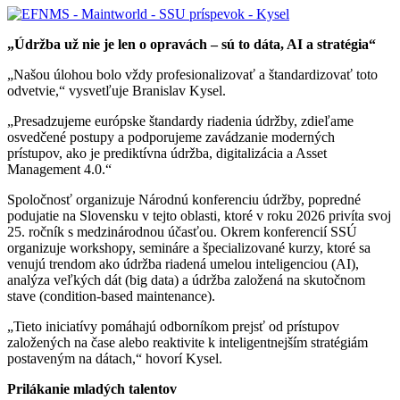
„Údržba už nie je len o opravách – sú to dáta, AI a stratégia“
„Našou úlohou bolo vždy profesionalizovať a štandardizovať toto
odvetvie,“ vysvetľuje Branislav Kysel.
„Presadzujeme európske štandardy riadenia údržby, zdieľame
osvedčené postupy a podporujeme zavádzanie moderných
prístupov, ako je prediktívna údržba, digitalizácia a Asset
Management 4.0.“
Spoločnosť organizuje Národnú konferenciu údržby, popredné
podujatie na Slovensku v tejto oblasti, ktoré v roku 2026 privíta svoj
25. ročník s medzinárodnou účasťou. Okrem konferencií SSÚ
organizuje workshopy, semináre a špecializované kurzy, ktoré sa
venujú trendom ako údržba riadená umelou inteligenciou (AI),
analýza veľkých dát (big data) a údržba založená na skutočnom
stave (condition-based maintenance).
„Tieto iniciatívy pomáhajú odborníkom prejsť od prístupov
založených na čase alebo reaktivite k inteligentnejším stratégiám
postaveným na dátach,“ hovorí Kysel.
Prilákanie mladých talentov