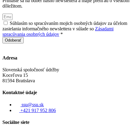
Prihláste sa na odber nášho newslettera a majte prehľad o všetkom
dôležitom.
Súhlasím so spracúvaním mojich osobných údajov za účelom
zasielania informačného newslettera v súlade so
Zásadami
spracúvania osobných údajov
*
Odoberať
Adresa
Slovenská spoločnosť údržby
Koceľova 15
81594 Bratislava
Kontaktné údaje
ssu@ssu.sk
+421 917 952 806
Sociálne siete