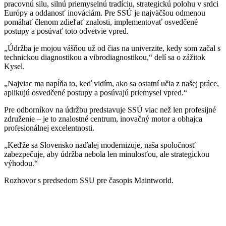
pracovnú silu, silnú priemyselnú tradíciu, strategickú polohu v srdci
Európy a oddanosť inováciám. Pre SSÚ je najväčšou odmenou
pomáhať členom zdieľať znalosti, implementovať osvedčené
postupy a posúvať toto odvetvie vpred.
„Údržba je mojou vášňou už od čias na univerzite, kedy som začal s
technickou diagnostikou a vibrodiagnostikou,“ delí sa o zážitok
Kysel.
„Najviac ma napĺňa to, keď vidím, ako sa ostatní učia z našej práce,
aplikujú osvedčené postupy a posúvajú priemysel vpred.“
Pre odborníkov na údržbu predstavuje SSÚ viac než len profesijné
združenie – je to znalostné centrum, inovačný motor a obhajca
profesionálnej excelentnosti.
„Keďže sa Slovensko naďalej modernizuje, naša spoločnosť
zabezpečuje, aby údržba nebola len minulosťou, ale strategickou
výhodou.“
Rozhovor s predsedom SSU pre časopis Maintworld.