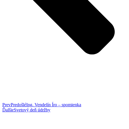
Prev
Predošlé
Ing. Vendelín Íro – spomienka
Ďalšie
Svetový deň údržby