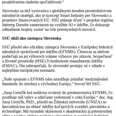
proaktívnemu riadeniu spoľahlivosti.“
Slovensko sa tiež vyrovnáva s globálnymi trendmi prostredníctvom
národných stratégií, ako je koncept Smart Industry pre Slovensko a
projektov financovaných EÚ. SSÚ plánuje účasť v projekte regiónu
Interreg Danube zameranom na využitie AI v údržbe, čo dokazuje
odhodlanie krajiny zostať na čele priemyselných inovácií.
SSÚ slúži ako zástupca Slovenska
SSÚ pôsobí ako oficiálny zástupca Slovenska v Európskej federácii
národných spoločností pre údržbu (EFNMS). Členovia sa aktívne
podieľajú na jej výboroch vrátane výborov pre zdravie, bezpečnosť
a životné prostredie (HSE) či hodnotenie manažmentu údržby
(EMAC), čím zabezpečujú, že slovenské postupy sú v súlade s
najlepšími európskymi normami.
„Naše spojenie s EFNMS nám umožňuje prinášať medzinárodné
štandardy do strednej a východnej Európy,“ hovorí šéf SSÚ.
„Juraj Grenčík bol nedávno zvolený do predstavenstva EFNMS, čo
posilňuje náš vplyv a zdieľanie vedomostí v celej Európe.“ doc. Ing.
Juraj Grenčík, PhD., pôsobí na Žilinskej univerzite (UNIZA) so
špecializáciou na oblasť údržby koľajových vozidiel, prevádzku a
technológie. Má rozsiahle skúsenosti v akademickej aj priemyselnej
sfére a zastáva aktívne pozície v slovenskej aj európskej federácii